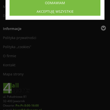
ODMAWIAM
Metody płatności
AKCEPTUJĘ WSZYSTKIE
Dostawa
Informacje
Polityka prywatności
Polityka „cookies”
O firmie
Kontakt
Mapa strony
ul. Południowa 81
32-400 Jawornik
Otwarte:
Pn-Pt 8:00-16:00
e-mail:
biuro@4allsports.pl