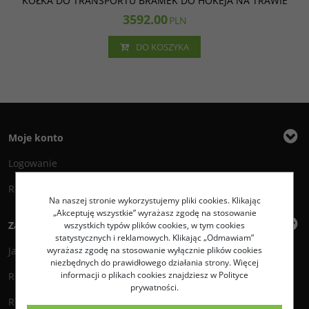
KÓŁKA DO TRANSPORTU BRAMEK DO HOKEJA NA TRAWIE
3592.00
PLN
DO KOSZYKA
Moje konto
Logowanie
Rejestracja
Na naszej stronie wykorzystujemy pliki cookies. Klikając
„Akceptuję wszystkie” wyrażasz zgodę na stosowanie
Zakupy
wszystkich typów plików cookies, w tym cookies
statystycznych i reklamowych. Klikając „Odmawiam”
Jak zamawiać?
wyrażasz zgodę na stosowanie wyłącznie plików cookies
niezbędnych do prawidłowego działania strony. Więcej
informacji o plikach cookies znajdziesz w Polityce
Regulamin
prywatności.
Reklamacje i zwroty