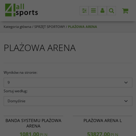
Panel
Menu
Panel
Szukaj
Kategoria główna
/
SPRZĘT SPORTOWY
/
PLAŻOWA ARENA
PLAŻOWA ARENA
Wyników na stronie
:
Sortuj według
:
12 504
12 502
BANDA SYSTEMU PLAŻOWA
PLAŻOWA ARENA L
ARENA
1081.00
53827.00
PLN
PLN