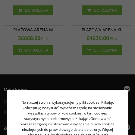
DO KOSZYKA
DO KOSZYKA
12 501
12 503
PLAŻOWA ARENA M
PLAŻOWA ARENA XL
36668.00
64639.00
PLN
PLN
DO KOSZYKA
DO KOSZYKA
Moje konto
Logowanie
Na naszej stronie wykorzystujemy pliki cookies. Klikając
„Akceptuję wszystkie” wyrażasz zgodę na stosowanie
Rejestracja
wszystkich typów plików cookies, w tym cookies
statystycznych i reklamowych. Klikając „Odmawiam”
wyrażasz zgodę na stosowanie wyłącznie plików cookies
Zakupy
niezbędnych do prawidłowego działania strony. Więcej
informacji o plikach cookies znajdziesz w Polityce