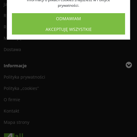
Jak zamawiać?
prywatności.
Regulamin
ODMAWIAM
Reklamacje i zwroty
AKCEPTUJĘ WSZYSTKIE
Metody płatności
Dostawa
Informacje
Polityka prywatności
Polityka „cookies”
O firmie
Kontakt
Mapa strony