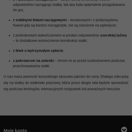
odpowiednio naciągnąć siatkę, tak aby była optymalnie przygotowana
do gry;
z solidnymi liniami naciągowymi
– kevlarowymi i z polipropylenu.
Nawet gdy są bardzo naciągnięte, nie są narażone na pęknięcie;
z poliestrowym wykończeniem w postaci odpowiednio
szerokiej taśmy
– to dodatkowe wzmocnienie konstrukcji siatki;
z linek o wytrzymałym splocie
;
z pokrowcem na antenki
– chroni on je przed uszkodzeniem podczas
przechowywania siatki.
U nas masz pewność korzystnego stosunku jakości do ceny. Dlatego zdecyduj
się na siatkę do siatkówki plażowej, która przez długie lata będzie sprawdzać
się podczas treningów, rekreacyjnych rozgrywek lub poważnych meczów.
Moje konto