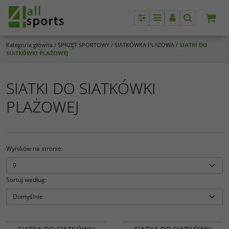
Panel
Menu
Panel
Szukaj
Kategoria główna
/
SPRZĘT SPORTOWY
/
SIATKÓWKA PLAŻOWA
/
SIATKI DO
SIATKÓWKI PLAŻOWEJ
SIATKI DO SIATKÓWKI
PLAŻOWEJ
Wyników na stronie
:
Sortuj według
:
509/N
512-06-F3