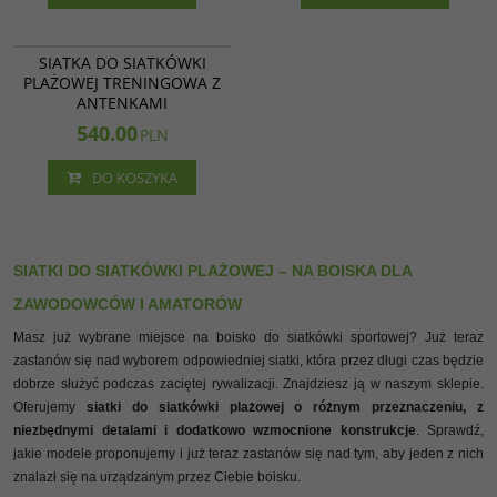
513/A
SIATKA DO SIATKÓWKI
PLAŻOWEJ TRENINGOWA Z
ANTENKAMI
540.00
PLN
DO KOSZYKA
SIATKI DO SIATKÓWKI PLAŻOWEJ – NA BOISKA DLA
ZAWODOWCÓW I AMATORÓW
Masz już wybrane miejsce na boisko do siatkówki sportowej? Już teraz
zastanów się nad wyborem odpowiedniej siatki, która przez długi czas będzie
dobrze służyć podczas zaciętej rywalizacji. Znajdziesz ją w naszym sklepie.
Oferujemy
siatki do siatkówki plażowej o różnym przeznaczeniu, z
niezbędnymi detalami i dodatkowo wzmocnione konstrukcje
. Sprawdź,
jakie modele proponujemy i już teraz zastanów się nad tym, aby jeden z nich
znalazł się na urządzanym przez Ciebie boisku.