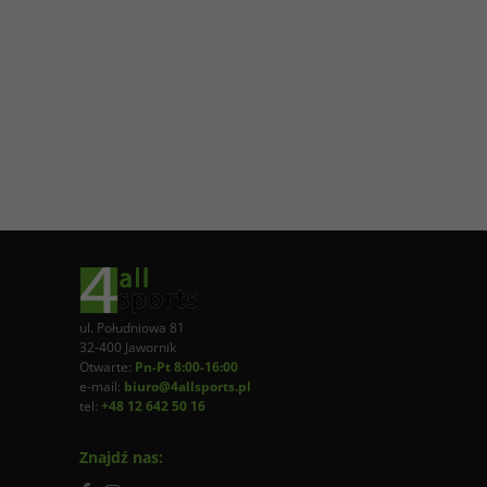
ul. Południowa 81
32-400 Jawornik
Otwarte:
Pn-Pt 8:00-16:00
e-mail:
biuro@4allsports.pl
tel:
+48 12 642 50 16
Znajdź nas: