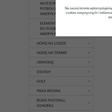
AKCESORIA DO RUGBY I
FUTBOLU
Na naszej stronie wykorzystujemy 
cookies statystycznych i reklam
AMERYKAŃSKIEGO
dz
ELEMENTY MONTAŻOWE
DO RUGBY I FUTBOLU
AMERYKAŃSKIEGO
HOKEJ NA LODZIE
HOKEJ NA TRAWIE
UNIHOKEJ
SQUASH
GOLF
PIŁKA WODNA
BLIND FOOTBALL,
GOALBALL