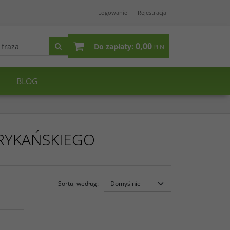
Logowanie
Rejestracja
0,00
Do zapłaty:
PLN
BLOG
RYKAŃSKIEGO
Sortuj według
:
24 600