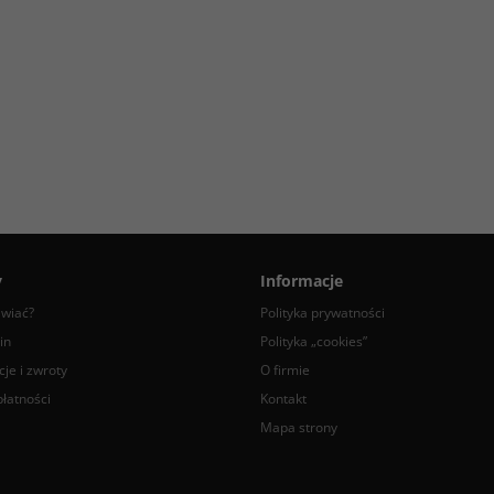
y
Informacje
awiać?
Polityka prywatności
in
Polityka „cookies”
je i zwroty
O firmie
łatności
Kontakt
Mapa strony