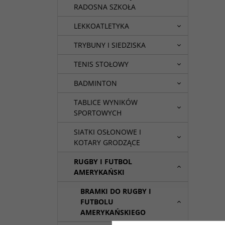
RADOSNA SZKOŁA
LEKKOATLETYKA
TRYBUNY I SIEDZISKA
TENIS STOŁOWY
BADMINTON
TABLICE WYNIKÓW
SPORTOWYCH
SIATKI OSŁONOWE I
KOTARY GRODZĄCE
RUGBY I FUTBOL
AMERYKAŃSKI
BRAMKI DO RUGBY I
FUTBOLU
AMERYKAŃSKIEGO