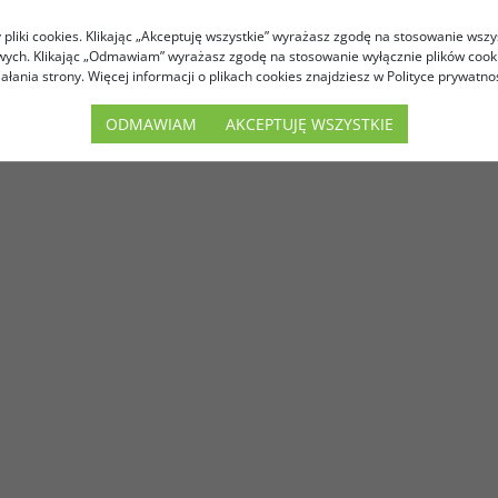
pliki cookies. Klikając „Akceptuję wszystkie” wyrażasz zgodę na stosowanie wszy
owych. Klikając „Odmawiam” wyrażasz zgodę na stosowanie wyłącznie plików coo
iałania strony. Więcej informacji o plikach cookies znajdziesz w Polityce prywatnoś
ODMAWIAM
AKCEPTUJĘ WSZYSTKIE