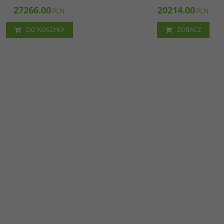
27266.00
20214.00
PLN
PLN
DO KOSZYKA
ZOBACZ