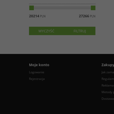
20214
27266
PLN
PLN
Moje konto
Zakup
Logowanie
Jak zam
Rejestracja
Regulam
Reklamac
Metody p
Dostawa