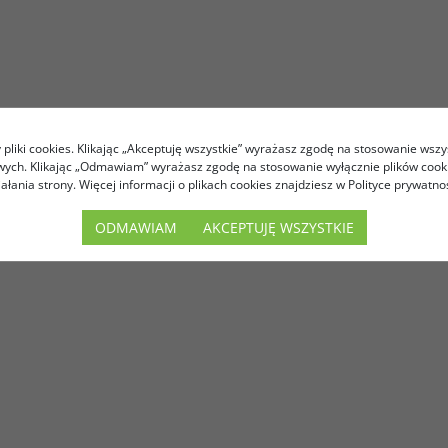
pliki cookies. Klikając „Akceptuję wszystkie” wyrażasz zgodę na stosowanie wszy
owych. Klikając „Odmawiam” wyrażasz zgodę na stosowanie wyłącznie plików coo
iałania strony. Więcej informacji o plikach cookies znajdziesz w Polityce prywatnoś
ODMAWIAM
AKCEPTUJĘ WSZYSTKIE