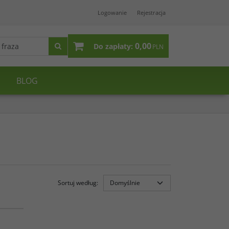
Logowanie
Rejestracja
0,00
Do zapłaty:
PLN
BLOG
Sortuj według
:
19 411
NOWOŚĆ