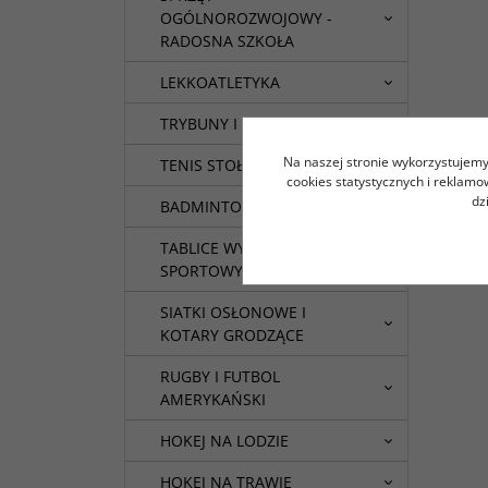
OGÓLNOROZWOJOWY -
RADOSNA SZKOŁA
LEKKOATLETYKA
TRYBUNY I SIEDZISKA
Na naszej stronie wykorzystujemy 
TENIS STOŁOWY
cookies statystycznych i reklam
dz
BADMINTON
TABLICE WYNIKÓW
SPORTOWYCH
SIATKI OSŁONOWE I
KOTARY GRODZĄCE
RUGBY I FUTBOL
AMERYKAŃSKI
HOKEJ NA LODZIE
HOKEJ NA TRAWIE