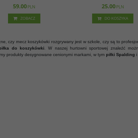
59.00
25.00
PLN
PLN
ZOBACZ
DO KOSZYKA
ne, czy mecz koszykówki rozgrywany jest w szkole, czy są to profesj
piłka do koszykówki
. W naszej hurtowni sportowej znaleźć możn
emy produkty desygnowane cenionymi markami, w tym
piłki Spalding
i