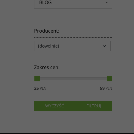
BLOG
Producent
:
Zakres cen
:
25
59
PLN
PLN