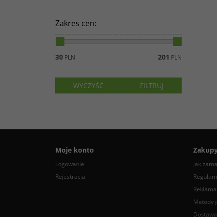
Zakres cen
:
30
201
PLN
PLN
Moje konto
Zakup
Logowanie
Jak zam
Rejestracja
Regulam
Reklamac
Metody p
Dostawa