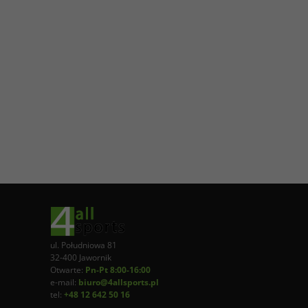
ul. Południowa 81
32-400 Jawornik
Otwarte:
Pn-Pt 8:00-16:00
e-mail:
biuro@4allsports.pl
tel:
+48 12 642 50 16