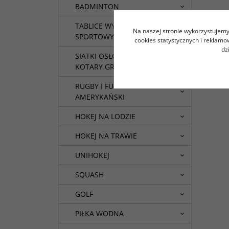
BADMINTON
TABLICE WYNIKÓW
Na naszej stronie wykorzystujemy 
SPORTOWYCH
cookies statystycznych i reklam
dz
SIATKI OSŁONOWE I
KOTARY GRODZĄCE
RUGBY I FUTBOL
AMERYKAŃSKI
HOKEJ NA LODZIE
HOKEJ NA TRAWIE
UNIHOKEJ
SQUASH
GOLF
PIŁKA WODNA