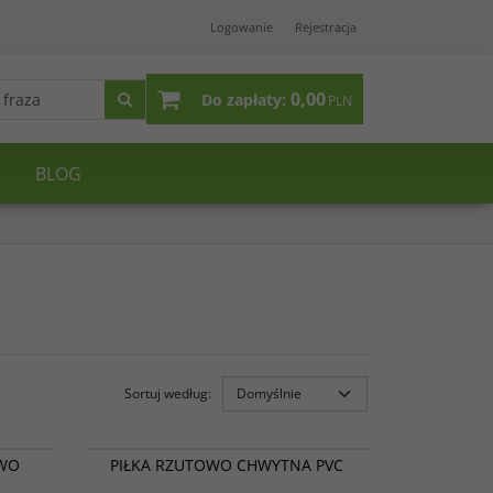
Logowanie
Rejestracja
0,00
Do zapłaty:
PLN
BLOG
Sortuj według
:
17 014
17 013
WYPRZEDAŻ
OWO
PIŁKA RZUTOWO CHWYTNA PVC