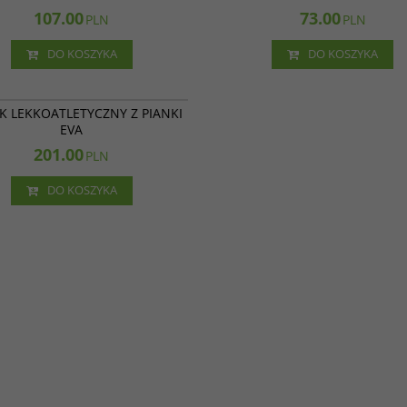
107.00
73.00
PLN
PLN
DO KOSZYKA
DO KOSZYKA
17 012
K LEKKOATLETYCZNY Z PIANKI
EVA
201.00
PLN
DO KOSZYKA