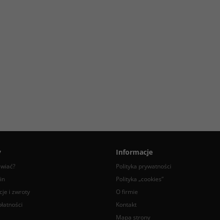
y
Informacje
awiać?
Polityka prywatności
in
Polityka „cookies”
je i zwroty
O firmie
łatności
Kontakt
Mapa strony