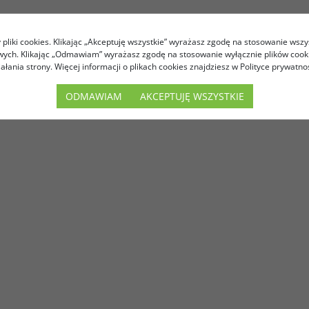
pliki cookies. Klikając „Akceptuję wszystkie” wyrażasz zgodę na stosowanie wszy
owych. Klikając „Odmawiam” wyrażasz zgodę na stosowanie wyłącznie plików coo
iałania strony. Więcej informacji o plikach cookies znajdziesz w Polityce prywatnoś
ODMAWIAM
AKCEPTUJĘ WSZYSTKIE