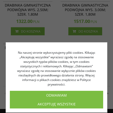
DRABINKA GIMNASTYCZNA
DRABINKA GIMNASTYCZNA
PODWÓJNA WYS. 2,50M;
PODWÓJNA WYS. 3,00M;
SZER. 1,80M
SZER. 1,80M
1322.00
1517.00
PLN
PLN
DO KOSZYKA
DO KOSZYKA
16 202
DRABINKA GIMNASTYCZNA
POJEDYNCZA WYS. 2,50M;
Na naszej stronie wykorzystujemy pliki cookies. Klikając
SZER. 0,90M
„Akceptuję wszystkie” wyrażasz zgodę na stosowanie
wszystkich typów plików cookies, w tym cookies
962.00
PLN
statystycznych i reklamowych. Klikając „Odmawiam”
wyrażasz zgodę na stosowanie wyłącznie plików cookies
DO KOSZYKA
niezbędnych do prawidłowego działania strony. Więcej
informacji o plikach cookies znajdziesz w Polityce
prywatności.
1
2
ODMAWIAM
AKCEPTUJĘ WSZYSTKIE