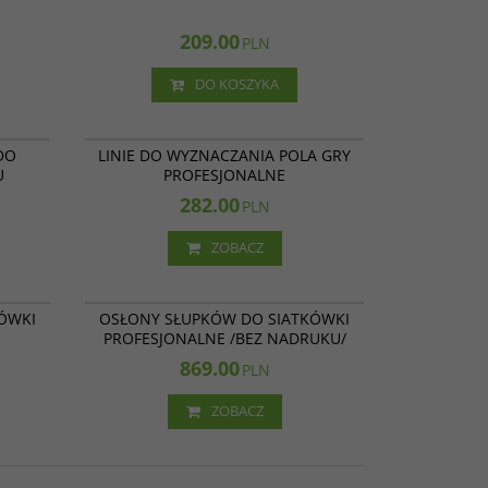
209.00
PLN
DO KOSZYKA
12 012
12 556
DO
LINIE DO WYZNACZANIA POLA GRY
U
PROFESJONALNE
282.00
PLN
ZOBACZ
11 004
11 204
ÓWKI
OSŁONY SŁUPKÓW DO SIATKÓWKI
PROFESJONALNE /BEZ NADRUKU/
869.00
PLN
ZOBACZ