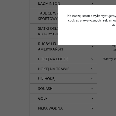
BADMINTON
DLACZ
TABLICE WYNIKÓW
Na naszej stronie wykorzystujemy 
Chcąc sp
SPORTOWYCH
cookies statystycznych i reklam
dz
dos
SIATKI OSŁONOWE I
do
KOTARY GRODZĄCE
pos
RUGBY I FUTBOL
wy
AMERYKAŃSKI
nas
HOKEJ NA LODZIE
Wiemy, c
HOKEJ NA TRAWIE
UNIHOKEJ
SQUASH
GOLF
PIŁKA WODNA