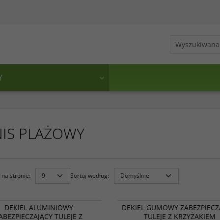
Y
NIS PLAŻOWY
na stronie
:
Sortuj według
:
12 009
DEKIEL ALUMINIOWY
DEKIEL GUMOWY ZABEZPIECZ
ABEZPIECZAJĄCY TULEJE Z
TULEJE Z KRZYŻAKIEM