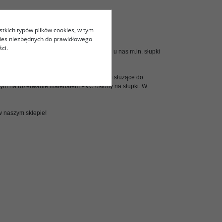
O Z NASZEJ OFERTY?
stkich typów plików cookies, w tym
kies niezbędnych do prawidłowego
ci.
nisistów przez wiele sezonów. Znajdziesz u nas m.in. słupki
ek na plaży. Kupisz u nas grabie z pługiem służące do
nym na rozerwanie materiałem PVC osłony na słupki. W
 w naszym sklepie!