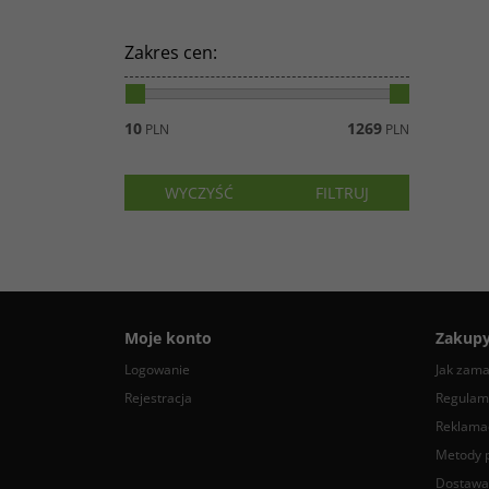
Zakres cen
:
10
1269
PLN
PLN
Moje konto
Zakup
Logowanie
Jak zam
Rejestracja
Regulam
Reklamac
Metody p
Dostawa