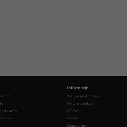
y
Informacje
awiać?
Polityka prywatności
in
Polityka „cookies”
je i zwroty
O firmie
łatności
Kontakt
Mapa strony