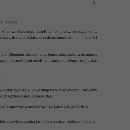
Y KORT!
ć w tenisa plażowego. Jeżeli jednak chcesz stworzyć kort z
s wszystko, co jest potrzebne do przeprowadzania turniejów i
gie lata. Oferujemy akcesoria do tenisa plażowego wykonane z
więcej – poznaj bliżej asortyment naszego sklepu, zrób u nas
E?
orą udział również w poważniejszych rozgrywkach. Oferujemy
. Znajdziesz u nas wysokiej klasy:
żna sprawnie wyregulować napięcie siatki, tak by była
ele obszyte specjalną taśmą w wyrazistym kolorze – idealne