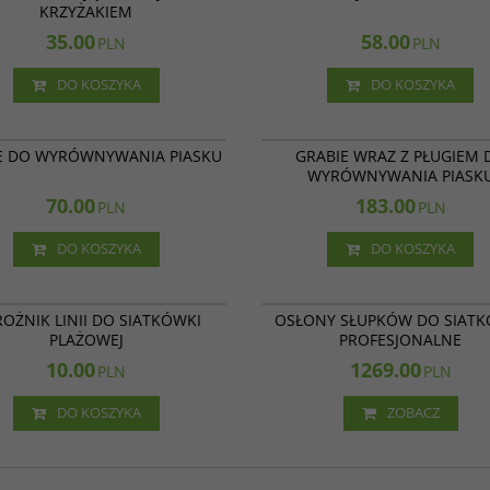
KRZYŻAKIEM
35.00
58.00
PLN
PLN
DO KOSZYKA
DO KOSZYKA
12 011
E DO WYRÓWNYWANIA PIASKU
GRABIE WRAZ Z PŁUGIEM 
WYRÓWNYWANIA PIASK
70.00
183.00
PLN
PLN
DO KOSZYKA
DO KOSZYKA
6525
OŻNIK LINII DO SIATKÓWKI
OSŁONY SŁUPKÓW DO SIATK
PLAŻOWEJ
PROFESJONALNE
10.00
1269.00
PLN
PLN
DO KOSZYKA
ZOBACZ