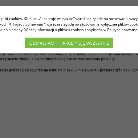
EGO WARTO WYBRAĆ AKCESORIA DO GRY W TENISA PLAŻOWEG
pliki cookies. Klikając „Akceptuję wszystkie” wyrażasz zgodę na stosowanie wszy
rostać oczekiwaniom klientów:
owych. Klikając „Odmawiam” wyrażasz zgodę na stosowanie wyłącznie plików coo
iałania strony. Więcej informacji o plikach cookies znajdziesz w Polityce prywatnoś
tarczamy jedynie sprzęt od godnych zaufania marek – dlatego będzie on cieszył te
datkowo wzmocnione specjalnym ożebrowaniem;
ODMAWIAM
AKCEPTUJĘ WSZYSTKIE
zerzyliśmy naszą ofertę o praktyczne gadżety, które przydają się podczas rozgryw
równywania piasku. Oprócz tego oferujemy wykonane z pianki oraz pokryte odpor
zej ofercie znajdują się też linie niezbędne do wyznaczania pola gry.
zego potrzeba do stworzenia kortu na piasku – nie zwlekaj i już teraz zrób zakupy