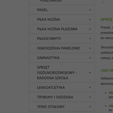
PLAŻOWEGO
PADEL
PIŁKA NOŻNA
SPRZĘ
Piasek, 
PIŁKA NOŻNA PLAŻOWA
prawdziw
PIŁKOCHWYTY
do rekrea
Skorzyst
OGRODZENIA PANELOWE
solidnyc
GIMNASTYKA
zakupy, 
SPRZĘT
JAKI 
OGÓLNOROZWOJOWY -
RADOSNA SZKOŁA
Odbijani
akcesori
LEKKOATLETYKA
słu
TRYBUNY I SIEDZISKA
per
si
TENIS STOŁOWY
do