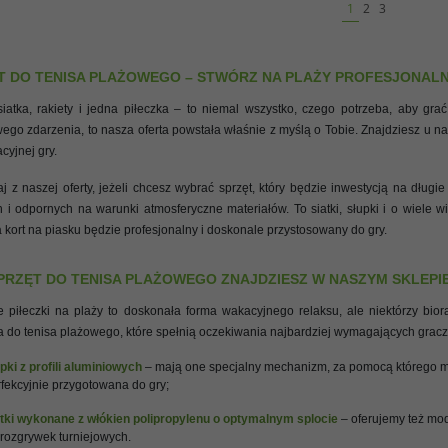
1
2
3
T DO TENISA PLAŻOWEGO – STWÓRZ NA PLAŻY PROFESJONALN
siatka, rakiety i jedna piłeczka – to niemal wszystko, czego potrzeba, aby gra
ego zdarzenia, to nasza oferta powstała właśnie z myślą o Tobie. Znajdziesz u na
cyjnej gry.
aj z naszej oferty, jeżeli chcesz wybrać sprzęt, który będzie inwestycją na dłu
h i odpornych na warunki atmosferyczne materiałów. To siatki, słupki i o wiele 
a kort na piasku będzie profesjonalny i doskonale przystosowany do gry.
SPRZĘT DO TENISA PLAŻOWEGO ZNAJDZIESZ W NASZYM SKLEPI
e piłeczki na plaży to doskonała forma wakacyjnego relaksu, ale niektórzy bi
a do tenisa plażowego, które spełnią oczekiwania najbardziej wymagających graczy
pki z profili aluminiowych
– mają one specjalny mechanizm, za pomocą którego mo
fekcyjnie przygotowana do gry;
atki wykonane z włókien polipropylenu o optymalnym splocie
– oferujemy też mod
 rozgrywek turniejowych.