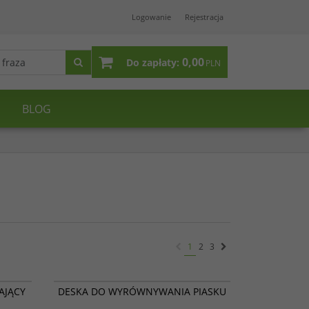
Logowanie
Rejestracja
0,00
Do zapłaty:
PLN
BLOG
1
2
3
12 005
12 006
AJĄCY
DESKA DO WYRÓWNYWANIA PIASKU