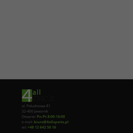
ul. Południowa 81
32-400 Jawornik
Otwarte:
Pn-Pt 8:00-16:00
e-mail:
biuro@4allsports.pl
tel:
+48 12 642 50 16