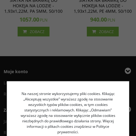
SIATKA NA BRAMKĘ DO
SIATKA NA BRAMKĘ DO
HOKEJA NA LODZIE -
HOKEJA NA LODZIE -
1,93x1,22M, PA 5MM, 50/100
1,93x1,22M, PE 4MM, 50/100
1057.00
940.00
PLN
PLN
ZOBACZ
ZOBACZ
Moje konto
Logowanie
Rejestracja
Na naszej stronie wykorzystujemy pliki cookies. Klikając
„Akceptuję wszystkie” wyrażasz zgodę na stosowanie
wszystkich typów plików cookies, w tym cookies
Zakupy
statystycznych i reklamowych. Klikając „Odmawiam”
wyrażasz zgodę na stosowanie wyłącznie plików cookies
Jak zamawiać?
niezbędnych do prawidłowego działania strony. Więcej
informacji o plikach cookies znajdziesz w Polityce
prywatności.
Regulamin