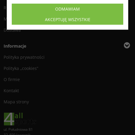
Reklamacje i zwroty
ODMAWIAM
Metody płatności
AKCEPTUJĘ WSZYSTKIE
Dostawa
Informacje
Polityka prywatności
Polityka „cookies”
O firmie
Kontakt
Mapa strony
ul. Południowa 81
32-400 Jawornik