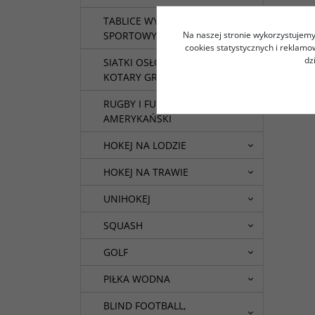
TABLICE WYNIKÓW
SPORTOWYCH
Na naszej stronie wykorzystujemy 
cookies statystycznych i reklam
dz
SIATKI OSŁONOWE I
KOTARY GRODZĄCE
RUGBY I FUTBOL
AMERYKAŃSKI
HOKEJ NA LODZIE
HOKEJ NA TRAWIE
UNIHOKEJ
SQUASH
GOLF
PIŁKA WODNA
BLIND FOOTBALL,