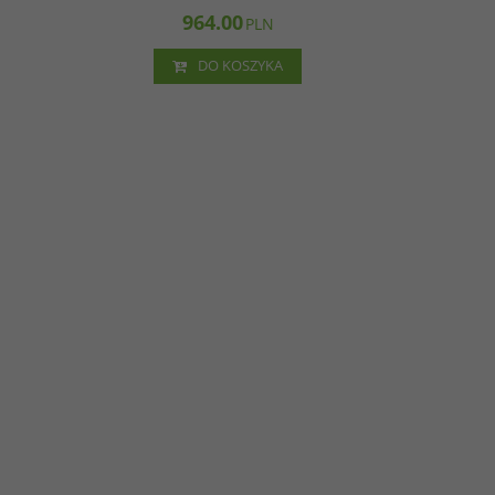
964.00
PLN
DO KOSZYKA