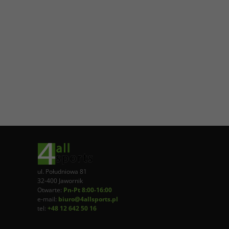
ul. Południowa 81
32-400 Jawornik
Otwarte:
Pn-Pt 8:00-16:00
e-mail:
biuro@4allsports.pl
tel:
+48 12 642 50 16