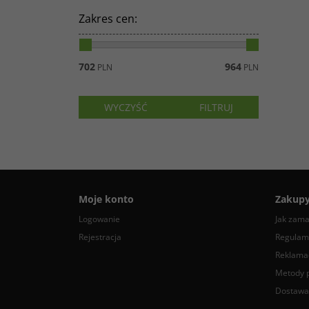
Zakres cen
:
702
964
PLN
PLN
Moje konto
Zakup
Logowanie
Jak zam
Rejestracja
Regulam
Reklamac
Metody p
Dostawa