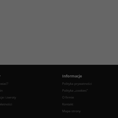
y
Informacje
awiać?
Polityka prywatności
in
Polityka „cookies”
je i zwroty
O firmie
łatności
Kontakt
Mapa strony