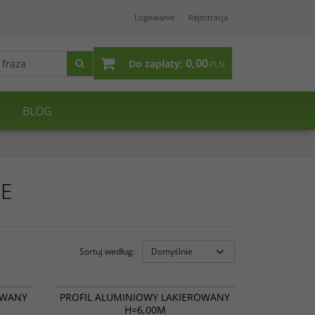
Logowanie
Rejestracja
0,00
Do zapłaty:
PLN
BLOG
WE
Sortuj według
:
15 012
15 011
OWANY
PROFIL ALUMINIOWY LAKIEROWANY
H=6,00M