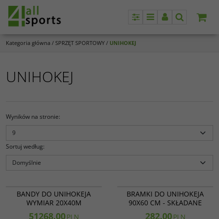
Panel
Menu
Panel
Szukaj
Kategoria główna
/
SPRZĘT SPORTOWY
/
UNIHOKEJ
UNIHOKEJ
Wyników na stronie
:
Sortuj według
:
27 056
27 001
BANDY DO UNIHOKEJA
BRAMKI DO UNIHOKEJA
WYMIAR 20X40M
90X60 CM - SKŁADANE
51268.00
282.00
PLN
PLN