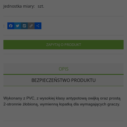
Jednostka miary
:
szt.
:
F
T
W
C
P
a
w
y
o
o
c
i
k
p
d
e
t
o
y
z
b
t
p
L
i
ZAPYTAJ O PRODUKT
o
e
i
e
o
r
n
l
k
k
s
i
ę
OPIS
BEZPIECZEŃSTWO PRODUKTU
Wykonany z PVC, z wysokiej klasy antypotową owijką oraz prostą
2-stronnie żłobioną, wymienną łopatką dla wymagających graczy.