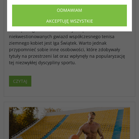
ZIEMNYM
ODMAWIAM
Tenis ziemny to coś więcej niż sport, a turnieje tenisa
ziemnego przyciągają miliony kibiców z całego świata,
AKCEPTUJĘ WSZYSTKIE
którzy osobiście lub sprzed telewizora z zapartym tchem
śledzą zmagania swoich idoli. Jedną z
niekwestionowanych gwiazd współczesnego tenisa
ziemnego kobiet jest Iga Świątek. Warto jednak
przypomnieć sobie inne osobowości, które zdobywały
tytuły na przestrzeni lat oraz wpłynęły na popularyzację
tej niezwykłej dyscypliny sportu.
CZYTAJ