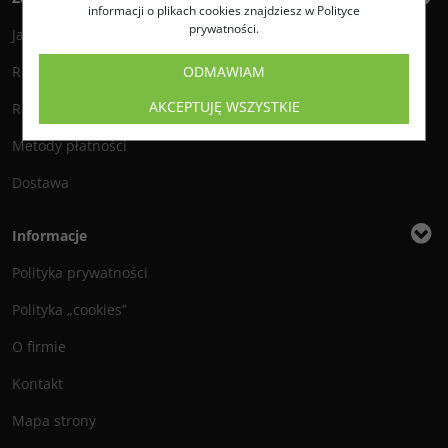
informacji o plikach cookies znajdziesz w Polityce
prywatności.
Jak zamawiać?
ODMAWIAM
Regulamin
AKCEPTUJĘ WSZYSTKIE
Reklamacje i zwroty
Metody płatności
Dostawa
Informacje
Polityka prywatności
Polityka „cookies”
O firmie
Kontakt
Mapa strony