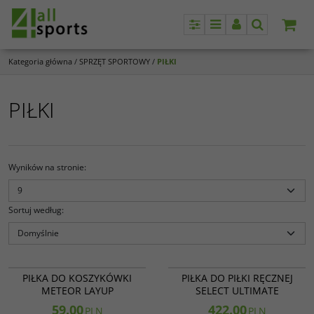
Panel
Menu
Panel
Szukaj
Kategoria główna
/
SPRZĘT SPORTOWY
/
PIŁKI
PIŁKI
Wyników na stronie
:
Sortuj według
:
LAYUP
SELECT ULTIMATE
PIŁKA DO KOSZYKÓWKI
PIŁKA DO PIŁKI RĘCZNEJ
METEOR LAYUP
SELECT ULTIMATE
59.00
422.00
PLN
PLN