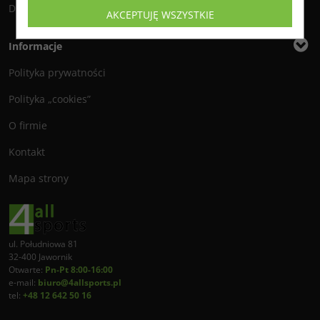
Dostawa
AKCEPTUJĘ WSZYSTKIE
Informacje
Polityka prywatności
Polityka „cookies”
O firmie
Kontakt
Mapa strony
ul. Południowa 81
32-400 Jawornik
Otwarte:
Pn-Pt 8:00-16:00
e-mail:
biuro@4allsports.pl
tel:
+48 12 642 50 16