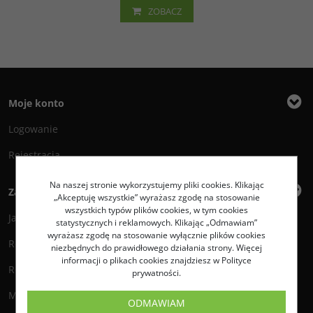
ZOBACZ
Moje konto
Logowanie
Rejestracja
Na naszej stronie wykorzystujemy pliki cookies. Klikając
Zakupy
„Akceptuję wszystkie” wyrażasz zgodę na stosowanie
wszystkich typów plików cookies, w tym cookies
Jak zamawiać?
statystycznych i reklamowych. Klikając „Odmawiam”
wyrażasz zgodę na stosowanie wyłącznie plików cookies
Regulamin
niezbędnych do prawidłowego działania strony. Więcej
informacji o plikach cookies znajdziesz w Polityce
Reklamacje i zwroty
prywatności.
Metody płatności
ODMAWIAM