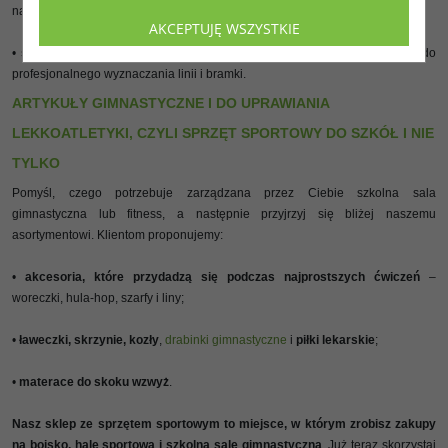
na zewnątrz i w halach;
AKCEPTUJĘ WSZYSTKIE
•
sprzęty sportowe do piłki ręcznej i tenisa
– oferujemy siatki, gadżety do
profesjonalnego wyznaczania linii i bramki.
ARTYKUŁY GIMNASTYCZNE I DO UPRAWIANIA
LEKKOATLETYKI, CZYLI SPRZĘT SPORTOWY DO SZKÓŁ I NIE
TYLKO
Pomyśl, czego potrzebuje zarządzana przez Ciebie szkolna sala
gimnastyczna lub fitness, a następnie przyjrzyj się bliżej naszemu
asortymentowi. Klientom proponujemy:
•
akcesoria, które przydadzą się podczas najprostszych ćwiczeń
–
woreczki, hula-hop, szarfy i liny;
•
ławeczki, skrzynie, kozły
,
drabinki gimnastyczne
i
piłki lekarskie
;
•
materace do skoku wzwyż
.
Nasz sklep ze sprzętem sportowym to miejsce, w którym zrobisz zakupy
na boisko, halę sportową i szkolną salę gimnastyczną
. Już teraz skorzystaj