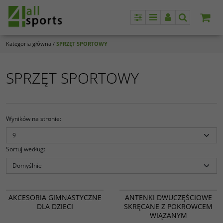
Panel
Menu
Panel
Szukaj
Kategoria główna
/
SPRZĘT SPORTOWY
SPRZĘT SPORTOWY
Wyników na stronie
:
Sortuj według
:
16 176
12 019
AKCESORIA GIMNASTYCZNE
ANTENKI DWUCZĘŚCIOWE
DLA DZIECI
SKRĘCANE Z POKROWCEM
WIĄZANYM