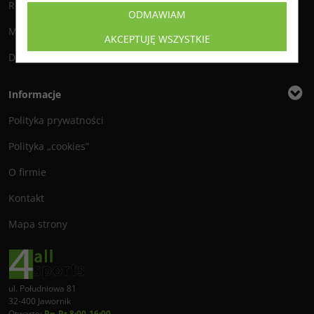
Reklamacje i zwroty
ODMAWIAM
Metody płatności
AKCEPTUJĘ WSZYSTKIE
Dostawa
Informacje
Polityka prywatności
Polityka „cookies”
O firmie
Kontakt
Mapa strony
ul. Południowa 81
32-400 Jawornik
Otwarte:
Pn-Pt 8:00-16:00