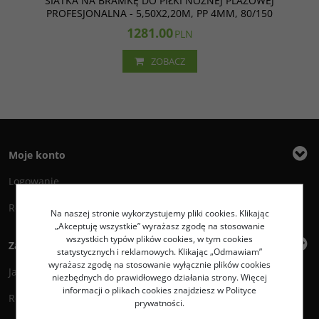
SIATKA NA BRAMKĘ DO PIŁKI NOŻNEJ PLAŻOWEJ
PROFESJONALNA - 5,50X2,20M, PP 4MM, 80/150
1281.00
PLN
ZOBACZ
Moje konto
Logowanie
Rejestracja
Na naszej stronie wykorzystujemy pliki cookies. Klikając
„Akceptuję wszystkie” wyrażasz zgodę na stosowanie
wszystkich typów plików cookies, w tym cookies
Zakupy
statystycznych i reklamowych. Klikając „Odmawiam”
wyrażasz zgodę na stosowanie wyłącznie plików cookies
Jak zamawiać?
niezbędnych do prawidłowego działania strony. Więcej
informacji o plikach cookies znajdziesz w Polityce
Regulamin
prywatności.