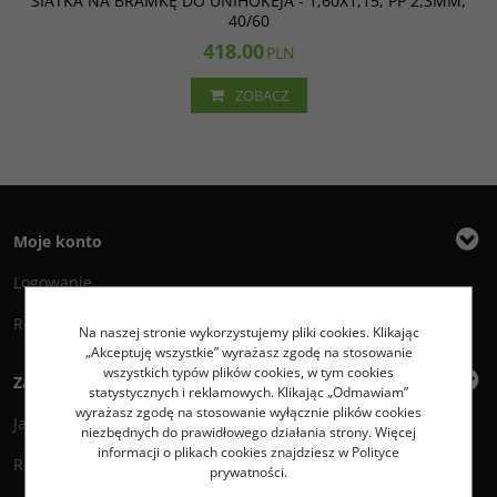
SIATKA NA BRAMKĘ DO UNIHOKEJA - 1,60X1,15, PP 2,3MM,
40/60
418.00
PLN
ZOBACZ
Moje konto
Logowanie
Rejestracja
Na naszej stronie wykorzystujemy pliki cookies. Klikając
„Akceptuję wszystkie” wyrażasz zgodę na stosowanie
wszystkich typów plików cookies, w tym cookies
Zakupy
statystycznych i reklamowych. Klikając „Odmawiam”
wyrażasz zgodę na stosowanie wyłącznie plików cookies
Jak zamawiać?
niezbędnych do prawidłowego działania strony. Więcej
informacji o plikach cookies znajdziesz w Polityce
Regulamin
prywatności.