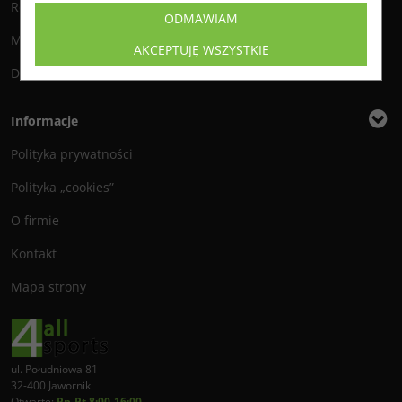
Reklamacje i zwroty
ODMAWIAM
Metody płatności
AKCEPTUJĘ WSZYSTKIE
Dostawa
Informacje
Polityka prywatności
Polityka „cookies”
O firmie
Kontakt
Mapa strony
ul. Południowa 81
32-400 Jawornik
Otwarte:
Pn-Pt 8:00-16:00