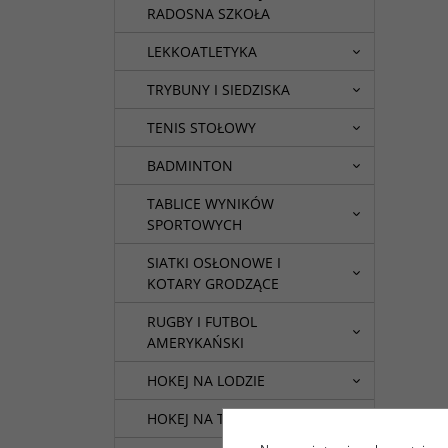
RADOSNA SZKOŁA
LEKKOATLETYKA
TRYBUNY I SIEDZISKA
TENIS STOŁOWY
BADMINTON
TABLICE WYNIKÓW
SPORTOWYCH
SIATKI OSŁONOWE I
KOTARY GRODZĄCE
RUGBY I FUTBOL
AMERYKAŃSKI
HOKEJ NA LODZIE
HOKEJ NA TRAWIE