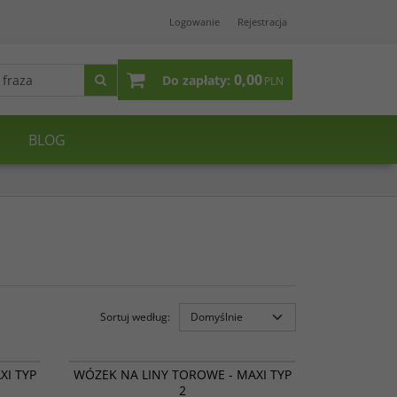
Logowanie
Rejestracja
0,00
Do zapłaty:
PLN
BLOG
Sortuj według
:
31 016
31 018
XI TYP
WÓZEK NA LINY TOROWE - MAXI TYP
2