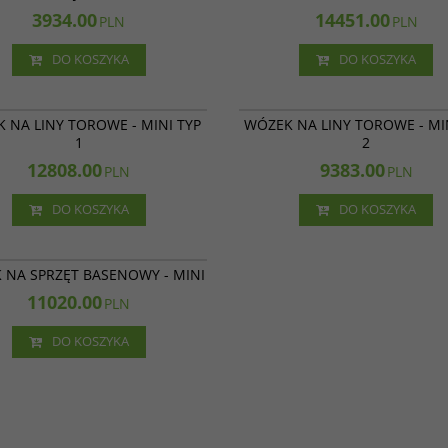
3934.00
14451.00
PLN
PLN
DO KOSZYKA
DO KOSZYKA
31 017
 NA LINY TOROWE - MINI TYP
WÓZEK NA LINY TOROWE - MI
1
2
12808.00
9383.00
PLN
PLN
DO KOSZYKA
DO KOSZYKA
31 015
 NA SPRZĘT BASENOWY - MINI
11020.00
PLN
DO KOSZYKA