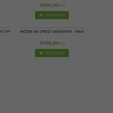
10001.00
PLN
DO KOSZYKA
31 019
31 014
NI TYP
WÓZEK NA SPRZĘT BASENOWY - MAXI
15765.00
PLN
DO KOSZYKA