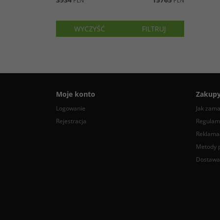
PLN
PLN
Moje konto
Zakup
Logowanie
Jak zam
Rejestracja
Regulam
Reklamac
Metody p
Dostawa