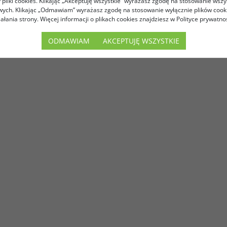
pliki cookies. Klikając „Akceptuję wszystkie” wyrażasz zgodę na stosowanie wszy
owych. Klikając „Odmawiam” wyrażasz zgodę na stosowanie wyłącznie plików coo
iałania strony. Więcej informacji o plikach cookies znajdziesz w Polityce prywatnoś
ODMAWIAM
AKCEPTUJĘ WSZYSTKIE