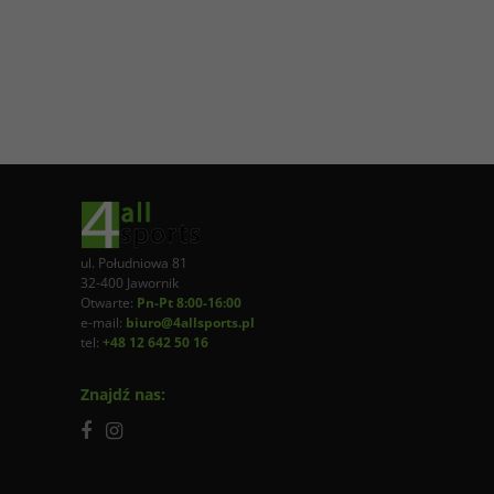
ul. Południowa 81
32-400 Jawornik
Otwarte:
Pn-Pt 8:00-16:00
e-mail:
biuro@4allsports.pl
tel:
+48 12 642 50 16
Znajdź nas: