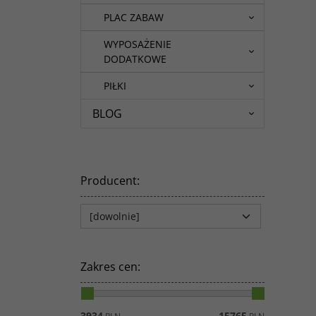
PLAC ZABAW
WYPOSAŻENIE
DODATKOWE
PIŁKI
BLOG
Producent
:
Zakres cen
:
3934
15765