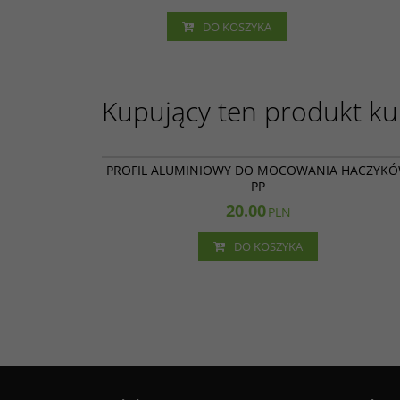
ZYKA
DO KOSZYKA
Kupujący ten produkt kup
15 0
PROFIL ALUMINIOWY DO MOCOWANIA HACZYK
PP
20.00
PLN
DO KOSZYKA